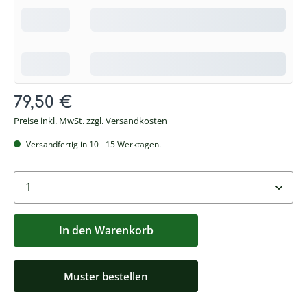
Regulärer Preis:
79,50 €
Preise inkl. MwSt. zzgl. Versandkosten
Versandfertig in 10 - 15 Werktagen.
Produkt Anzahl: Geben sie den gewünschten Wert e
In den Warenkorb
Muster bestellen