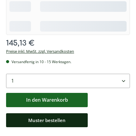
Regulärer Preis:
145,13 €
Preise inkl. MwSt. zzgl. Versandkosten
Versandfertig in 10 - 15 Werktagen.
Produkt Anzahl: Geben sie den gewünschten Wert e
In den Warenkorb
Muster bestellen